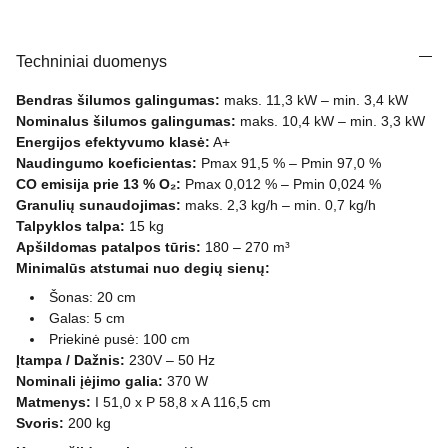
Techniniai duomenys
Bendras šilumos galingumas:
maks. 11,3 kW – min. 3,4 kW
Nominalus šilumos galingumas:
maks. 10,4 kW – min. 3,3 kW
Energijos efektyvumo klasė:
A+
Naudingumo koeficientas:
Pmax 91,5 % – Pmin 97,0 %
CO emisija prie 13 % O₂:
Pmax 0,012 % – Pmin 0,024 %
Granulių sunaudojimas:
maks. 2,3 kg/h – min. 0,7 kg/h
Talpyklos talpa:
15 kg
Apšildomas patalpos tūris:
180 – 270 m³
Minimalūs atstumai nuo degių sienų:
Šonas: 20 cm
Galas: 5 cm
Priekinė pusė: 100 cm
Įtampa / Dažnis:
230V – 50 Hz
Nominali įėjimo galia:
370 W
Matmenys:
I 51,0 x P 58,8 x A 116,5 cm
Svoris:
200 kg