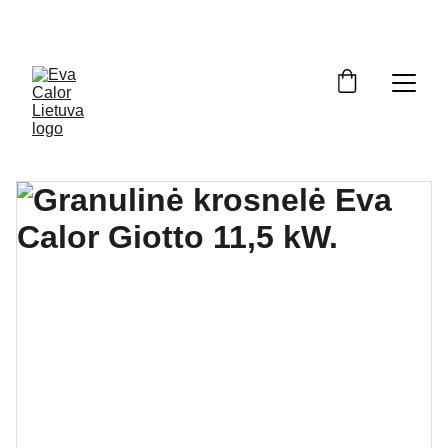
OFICIALUS ATSTOVAS LIETUVOJE: ĮRANGA, ATSARGINĖS DALYS, 
SERVISAS. NEMOKAMAS PRISTATYMAS VISOJE LIETUVOJE.