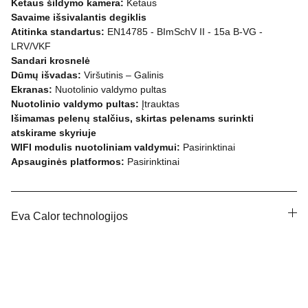
Ketaus šildymo kamera:
Ketaus
Savaime išsivalantis degiklis
Atitinka standartus:
EN14785 - BImSchV II - 15a B-VG -
LRV/VKF
Sandari krosnelė
Dūmų išvadas:
Viršutinis – Galinis
Ekranas:
Nuotolinio valdymo pultas
Nuotolinio valdymo pultas:
Įtrauktas
Išimamas pelenų stalčius, skirtas pelenams surinkti
atskirame skyriuje
WIFI modulis nuotoliniam valdymui:
Pasirinktinai
Apsauginės platformos:
Pasirinktinai
Eva Calor technologijos
Visos teisės saugomos 2025