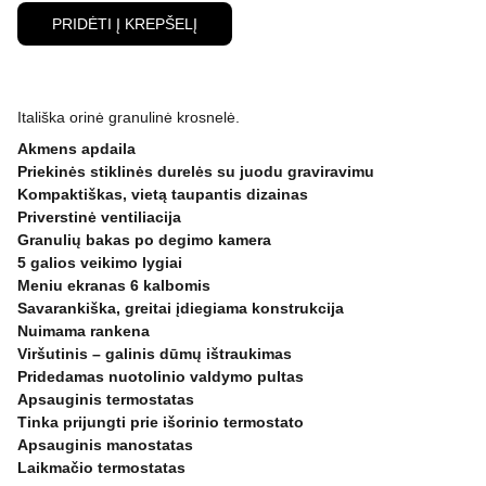
PRIDĖTI Į KREPŠELĮ
Itališka orinė granulinė krosnelė.
Akmens apdaila
Priekinės stiklinės durelės su juodu graviravimu
Kompaktiškas, vietą taupantis dizainas
Priverstinė ventiliacija
Granulių bakas po degimo kamera
5 galios veikimo lygiai
Meniu ekranas 6 kalbomis
Savarankiška, greitai įdiegiama konstrukcija
Nuimama rankena
Viršutinis – galinis dūmų ištraukimas
Pridedamas nuotolinio valdymo pultas
Apsauginis termostatas
Tinka prijungti prie išorinio termostato
Apsauginis manostatas
Laikmačio termostatas