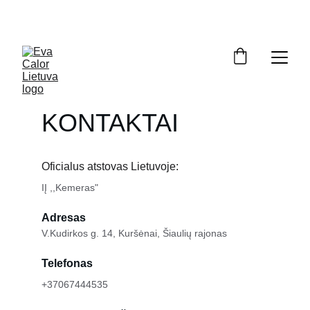
OFICIALUS ATSTOVAS LIETUVOJE: ĮRANGA, ATSARGINĖS DALYS, 
SERVISAS. NEMOKAMAS PRISTATYMAS VISOJE LIETUVOJE.
KONTAKTAI
Oficialus atstovas Lietuvoje:
IĮ ,,Kemeras"
Adresas
V.Kudirkos g. 14, Kuršėnai, Šiaulių rajonas
Telefonas
+37067444535