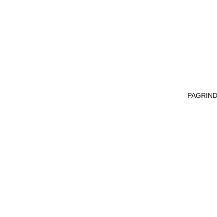
OFICIALUS ATSTOVAS LIETUV
PAGRIND
O