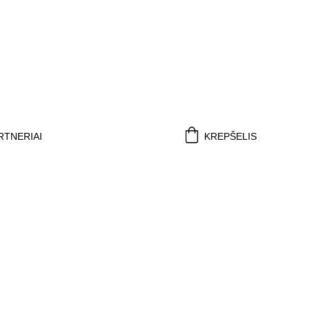
STATYMAS VISOJE LIETUVOJE.
RTNERIAI
KREPŠELIS
S 