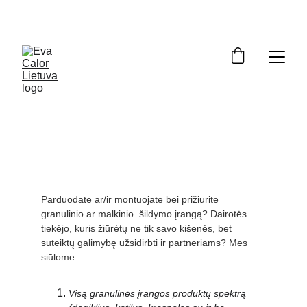
OFICIALUS ATSTOVAS LIETUVOJE: ĮRANGA, ATSARGINĖS DALYS, 
SERVISAS. NEMOKAMAS PRISTATYMAS VISOJE LIETUVOJE.
TAPK PARTNERIU!
Parduodate ar/ir montuojate bei prižiūrite 
granulinio ar malkinio  šildymo įrangą? Dairotės 
tiekėjo, kuris žiūrėtų ne tik savo kišenės, bet 
suteiktų galimybę užsidirbti ir partneriams? Mes 
siūlome:
Visą granulinės įrangos produktų spektrą 