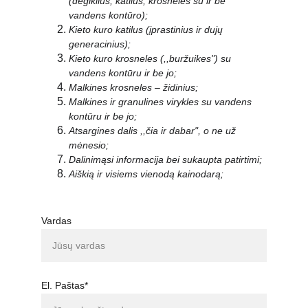
(degiklius, katilus, krosneles su ir be 
vandens kontūro);
Kieto kuro katilus (įprastinius ir dujų 
generacinius);
Kieto kuro krosneles (,,buržuikes") su 
vandens kontūru ir be jo;
Malkines krosneles – židinius;
Malkines ir granulines virykles su vandens 
kontūru ir be jo;
Atsargines dalis ,,čia ir dabar", o ne už 
mėnesio;
Dalinimąsi informacija bei sukaupta patirtimi;
Aiškią ir visiems vienodą kainodarą;
Vardas
El. Paštas*