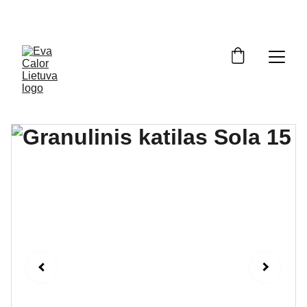
OFICIALUS ATSTOVAS LIETUVOJE: ĮRANGA, ATSARGINĖS DALYS, 
SERVISAS. NEMOKAMAS PRISTATYMAS VISOJE LIETUVOJE.