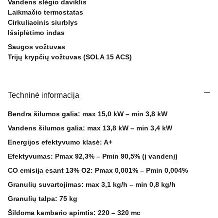
Vandens slėgio daviklis
Laikmačio termostatas
Cirkuliacinis siurblys
Išsiplėtimo indas
Saugos vožtuvas
Trijų krypčių vožtuvas (SOLA 15 ACS)
Techninė informacija
Bendra šilumos galia: max 15,0 kW – min 3,8 kW
Vandens šilumos galia: max 13,8 kW – min 3,4 kW
Energijos efektyvumo klasė: A+
Efektyvumas: Pmax 92,3% – Pmin 90,5% (į vandenį)
CO emisija esant 13% O2: Pmax 0,001% – Pmin 0,004%
Granulių suvartojimas: max 3,1 kg/h – min 0,8 kg/h
Granulių talpa: 75 kg
Šildoma kambario apimtis: 220 – 320 mc