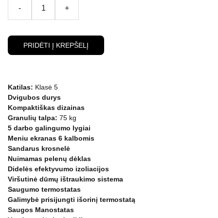
-
+
PRIDĖTI Į KREPŠELĮ
Katilas:
Klasė 5
Dvigubos durys
Kompaktiškas dizainas
Granulių talpa:
75 kg
5 darbo galingumo lygiai
Meniu ekranas 6 kalbomis
Sandarus krosnelė
Nuimamas pelenų dėklas
Didelės efektyvumo izoliacijos
Viršutinė dūmų ištraukimo sistema
Saugumo termostatas
Galimybė prisijungti išorinį termostatą
Saugos Manostatas