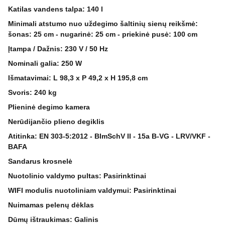
Katilas vandens talpa: 140 l
Minimali atstumo nuo uždegimo šaltinių sienų reikšmė:
šonas: 25 cm - nugarinė: 25 cm - priekinė pusė: 100 cm
Įtampa / Dažnis: 230 V / 50 Hz
Nominali galia: 250 W
Išmatavimai: L 98,3 x P 49,2 x H 195,8 cm
Svoris: 240 kg
Plieninė degimo kamera
Nerūdijančio plieno degiklis
Atitinka: EN 303-5:2012 - BImSchV II - 15a B-VG - LRV/VKF -
BAFA
Sandarus krosnelė
Nuotolinio valdymo pultas: Pasirinktinai
WIFI modulis nuotoliniam valdymui: Pasirinktinai
Nuimamas pelenų dėklas
Dūmų ištraukimas: Galinis