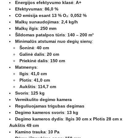
Energijos efektyvumo klasė
:
A+
Efektyvumas
:
86,0 %
CO emisija esant 13 % O₂
:
0,052 %
Malkų sunaudojimas
:
2,4 kg/h
Malkų ilgis
:
250 mm
Šildomas patalpos tūris
:
140 – 200 m³
Minimalūs atstumai nuo degių sienų
:
Šoninė
:
40 cm
Galinė dalis
:
20 cm
Priekinė dalis
:
150 cm
Matmenys
:
Ilgis
:
41,0 cm
Plotis
:
41,0 cm
Aukštis
:
114,7 cm
Svoris
:
125 kg
Vermikulito degimo kamera
Reguliuojamas trigubas degimas
Degimo kameros svoris
:
13 kg
Degimo kameros dydis
:
Ilgis 30 cm x Plotis 28 cm x
Aukštis 49 cm
Kamino trauka
:
10 Pa