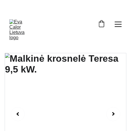
OFICIALUS ATSTOVAS LIETUVOJE: ĮRANGA, ATSARGINĖS DALYS, 
SERVISAS. NEMOKAMAS PRISTATYMAS VISOJE LIETUVOJE.