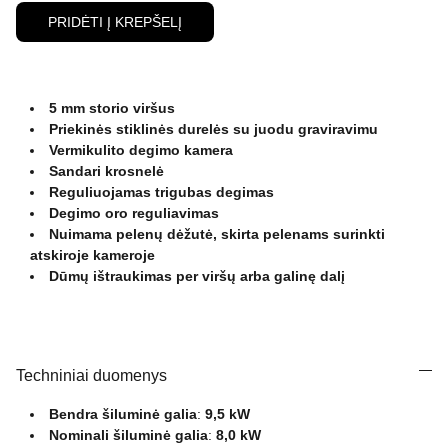
PRIDĖTI Į KREPŠELĮ
5 mm storio viršus
Priekinės stiklinės durelės su juodu graviravimu
Vermikulito degimo kamera
Sandari krosnelė
Reguliuojamas trigubas degimas
Degimo oro reguliavimas
Nuimama pelenų dėžutė, skirta pelenams surinkti
atskiroje kameroje
Dūmų ištraukimas per viršų arba galinę dalį
Techniniai duomenys
Bendra šiluminė galia
:
9,5 kW
Nominali šiluminė galia
:
8,0 kW