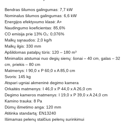
Bendras šilumos galingumas: 7,7 kW
Nominalus šilumos galingumas: 6,6 kW
Energijos efektyvumo klasė: A+
Naudingumo koeficientas: 85,6%
CO emisija prie 13% O₂: 0,076%
Malkų sąnaudos: 2,0 kg/h
Malkų ilgis: 330 mm
Apšildomas patalpų tūris: 120 – 180 m³
Minimalūs atstumai nuo degių sienų: šonai – 40 cm, galas – 32
cm, priekis – 80 cm
Matmenys: I 90,0 x P 60,0 x A 85,0 cm
Svoris: 145 kg
Atspari ugniai akmeninė degimo kamera
Orkaitės matmenys: I 46,0 x P 44,0 x A 26,0 cm
Degimo kameros matmenys: I 19,0 x P 39,0 x A 24,0 cm
Kamino trauka: 8 Pa
Dūmų išmetimo anga: 120 mm
Atitinka standartą: EN13240
Išimamas pelenų stalčius pelenų surinkimui