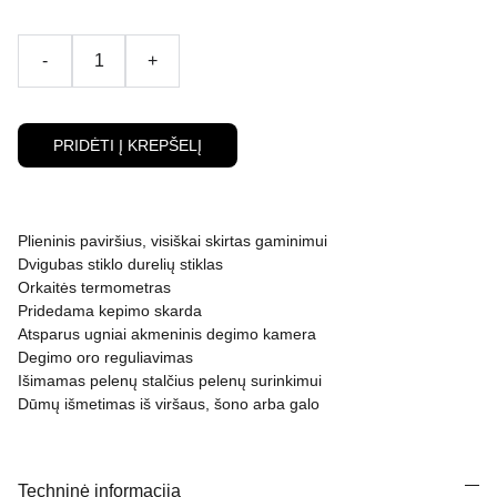
-
+
PRIDĖTI Į KREPŠELĮ
Plieninis paviršius, visiškai skirtas gaminimui
Dvigubas stiklo durelių stiklas
Orkaitės termometras
Pridedama kepimo skarda
Atsparus ugniai akmeninis degimo kamera
Degimo oro reguliavimas
Išimamas pelenų stalčius pelenų surinkimui
Dūmų išmetimas iš viršaus, šono arba galo
Techninė informacija