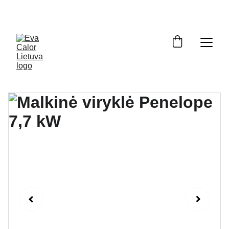
OFICIALUS ATSTOVAS LIETUVOJE: ĮRANGA, ATSARGINĖS DALYS, 
SERVISAS. NEMOKAMAS PRISTATYMAS VISOJE LIETUVOJE.