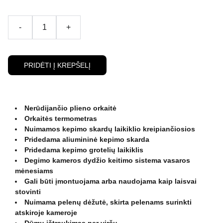
-
+
PRIDĖTI Į KREPŠELĮ
Nerūdijančio plieno orkaitė
Orkaitės termometras
Nuimamos kepimo skardų laikiklio kreipiančiosios
Pridedama aliumininė kepimo skarda
Pridedama kepimo grotelių laikiklis
Degimo kameros dydžio keitimo sistema vasaros
mėnesiams
Gali būti įmontuojama arba naudojama kaip laisvai
stovinti
Nuimama pelenų dėžutė, skirta pelenams surinkti
atskiroje kameroje