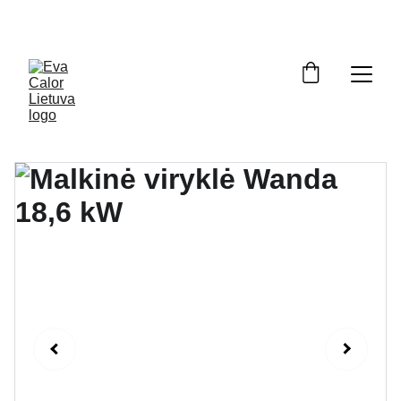
OFICIALUS ATSTOVAS LIETUVOJE: ĮRANGA, ATSARGINĖS DALYS, 
SERVISAS. NEMOKAMAS PRISTATYMAS VISOJE LIETUVOJE.