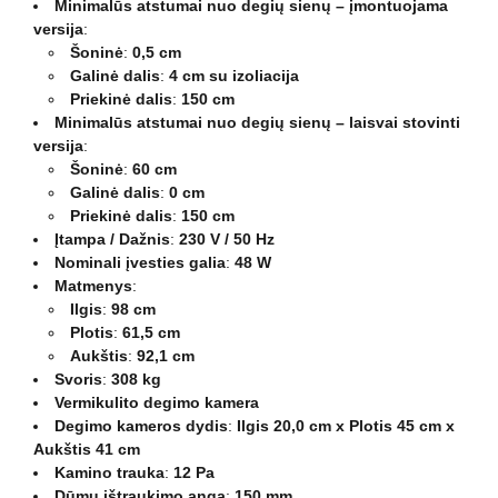
Minimalūs atstumai nuo degių sienų – įmontuojama
versija
:
Šoninė
:
0,5 cm
Galinė dalis
:
4 cm su izoliacija
Priekinė dalis
:
150 cm
Minimalūs atstumai nuo degių sienų – laisvai stovinti
versija
:
Šoninė
:
60 cm
Galinė dalis
:
0 cm
Priekinė dalis
:
150 cm
Įtampa / Dažnis
:
230 V / 50 Hz
Nominali įvesties galia
:
48 W
Matmenys
:
Ilgis
:
98 cm
Plotis
:
61,5 cm
Aukštis
:
92,1 cm
Svoris
:
308 kg
Vermikulito degimo kamera
Degimo kameros dydis
:
Ilgis 20,0 cm x Plotis 45 cm x
Aukštis 41 cm
Kamino trauka
:
12 Pa
Dūmų ištraukimo anga
:
150 mm