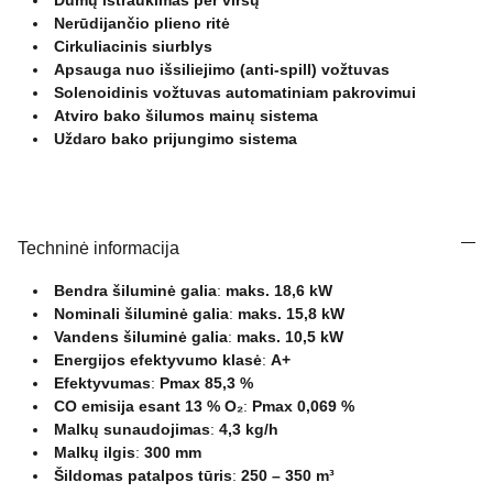
Dūmų ištraukimas per viršų
Nerūdijančio plieno ritė
Cirkuliacinis siurblys
Apsauga nuo išsiliejimo (anti-spill) vožtuvas
Solenoidinis vožtuvas automatiniam pakrovimui
Atviro bako šilumos mainų sistema
Uždaro bako prijungimo sistema
Techninė informacija
Bendra šiluminė galia
:
maks. 18,6 kW
Nominali šiluminė galia
:
maks. 15,8 kW
Vandens šiluminė galia
:
maks. 10,5 kW
Energijos efektyvumo klasė
:
A+
Efektyvumas
:
Pmax 85,3 %
CO emisija esant 13 % O₂
:
Pmax 0,069 %
Malkų sunaudojimas
:
4,3 kg/h
Malkų ilgis
:
300 mm
Šildomas patalpos tūris
:
250 – 350 m³