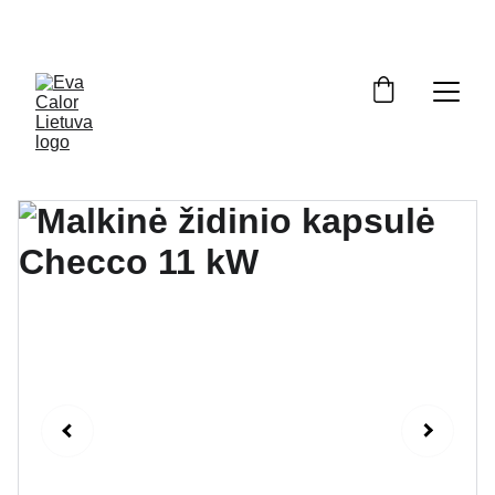
OFICIALUS ATSTOVAS LIETUVOJE: ĮRANGA, ATSARGINĖS DALYS, 
SERVISAS. NEMOKAMAS PRISTATYMAS VISOJE LIETUVOJE.