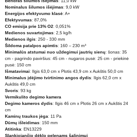
Bendras šilumos išėjimas
: 11,0 kW
Nominalus šilumos išėjimas
: 9,0 kW
Energijos efektyvumo klasė
: A+
Efektyvumas
: 87,0%
CO emisija prie 13% O2
: 0,051%
Medienos suvartojimas
: 2,5 kg/h
Medienos ilgis
: 250 - 330 mm
Šildoma patalpos apimtis
: 160 – 230 m³
Minimalūs atstumai nuo uždegimui jautrių sienų
: šonas: 35
cm - pagrindo paviršius: 45 cm - nugaros pusė: 25 cm - priekinė
pusė: 150 cm
Išmatavimai
: Ilgis 63,0 cm x Plotis 43,9 cm x Aukštis 50,0 cm
Minimalus įdėjimo tvirtinimo angos dydis
: Ilgis 62,0 cm x
Aukštis 49,0 cm
Svoris
: 93 kg
Vermikulito degimo kamera
Degimo kameros dydis
: Ilgis 46 cm x Plotis 26 cm x Aukštis 24
cm
Kaminų traukos jėga
: 11 Pa
Dūmų išleidimas
: 150 mm
Atitinka
: EN13229
Slankiojančio dėklo pelenams šalinimui