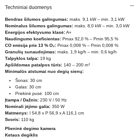
Techniniai duomenys
Bendras šilumos galingumas:
maks. 9,1 kW – min. 3,1 kW
Nominalus šilumos galingumas:
maks. 8,0 kW – min. 3,0 kW
Energijos efektyvumo klasė:
A+
Naudingumo koeficientas:
Pmax 92,0 % – Pmin 95,5 %
CO emisija prie 13 % O₂:
Pmax 0,008 % – Pmin 0,008 %
Granulių sunaudojimas:
maks. 1,9 kg/h – min. 0,6 kg/h
Talpyklos talpa:
19 kg
Apšildomas patalpos tūris:
140 – 200 m³
Minimalūs atstumai nuo degių sienų:
Šonas: 30 cm
Galas: 30 cm
Priekinė pusė: 100 cm
Įtampa / Dažnis:
230 V / 50 Hz
Nominali įėjimo galia:
350 W
Matmenys:
I 54,8 x P 56,9 x A 116,1 cm
Svoris:
110 kg
Plieninė degimo kamera
Ketaus degiklis