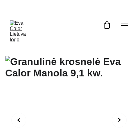
OFICIALUS ATSTOVAS LIETUVOJE: ĮRANGA, ATSARGINĖS DALYS, 
SERVISAS. NEMOKAMAS PRISTATYMAS VISOJE LIETUVOJE.