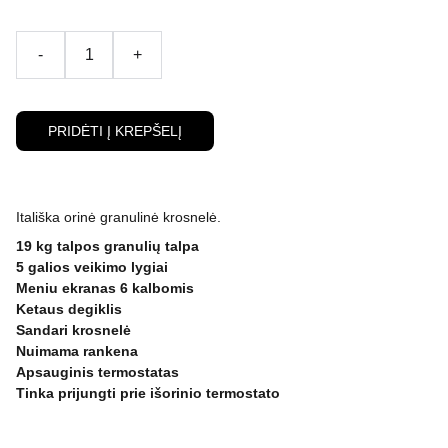
-
+
PRIDĖTI Į KREPŠELĮ
Itališka orinė granulinė krosnelė.
19 kg talpos granulių talpa
5 galios veikimo lygiai
Meniu ekranas 6 kalbomis
Ketaus degiklis
Sandari krosnelė
Nuimama rankena
Apsauginis termostatas
Tinka prijungti prie išorinio termostato