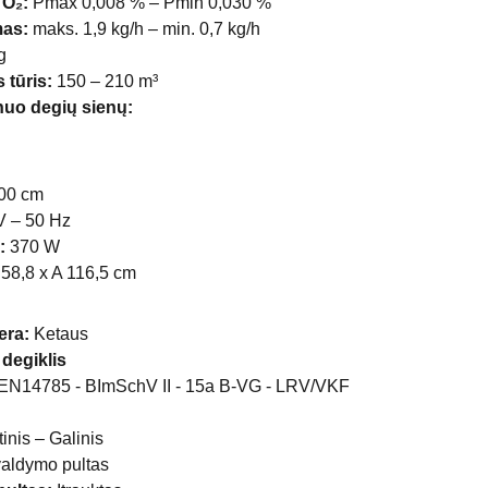
 O₂:
Pmax 0,008 % – Pmin 0,030 %
mas:
maks. 1,9 kg/h – min. 0,7 kg/h
g
 tūris:
150 – 210 m³
nuo degių sienų:
100 cm
 – 50 Hz
:
370 W
 58,8 x A 116,5 cm
era:
Ketaus
 degiklis
EN14785 - BImSchV II - 15a B-VG - LRV/VKF
inis – Galinis
valdymo pultas