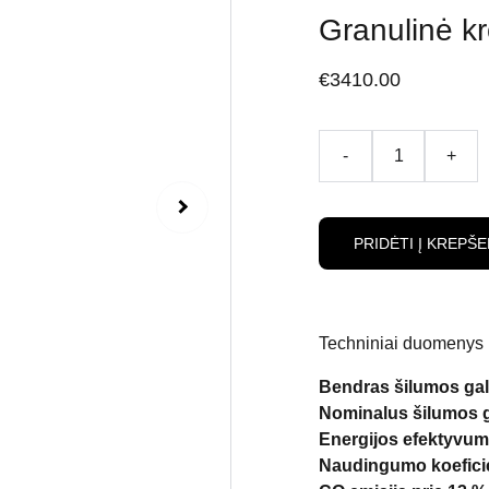
Granulinė k
€3410.00
-
+
PRIDĖTI Į KREPŠE
Techniniai duomenys
Bendras šilumos ga
Nominalus šilumos 
Energijos efektyvum
Naudingumo koefici