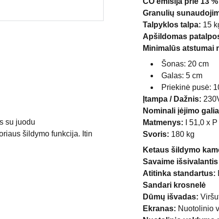
CO emisija prie 13 %
Granulių sunaudoji
Talpyklos talpa:
15 k
Apšildomas patalpos
Minimalūs atstumai 
Šonas: 20 cm
Galas: 5 cm
Priekinė pusė: 
Įtampa / Dažnis:
230V
Nominali įėjimo galia
ys su juodu
Matmenys:
I 51,0 x P
riaus šildymo funkcija. Itin
Svoris:
180 kg
Ketaus šildymo kam
Savaime išsivalantis
Atitinka standartus:
Sandari krosnelė
Dūmų išvadas:
Viršut
Ekranas:
Nuotolinio 